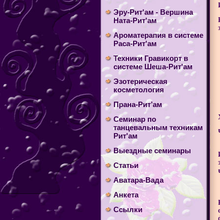
Эру-Рит'ам - Вершина
Ната-Рит'ам
Ароматерапия в системе
Раса-Рит'ам
Техники Гравикорт в
системе Шеша-Рит'ам
Эзотерическая
косметология
Прана-Рит’ам
Cеминар по
танцевальным техникам
Рит'ам
Выездные семинары
Статьи
Аватара-Вада
Анкета
Ссылки